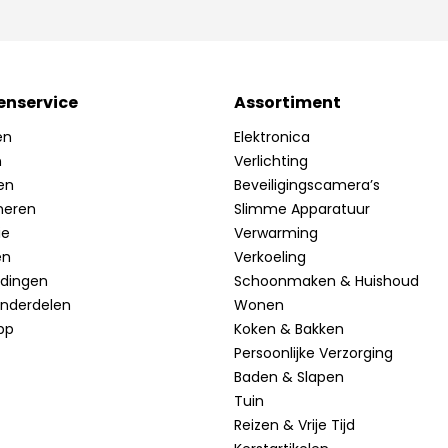
enservice
Assortiment
en
Elektronica
n
Verlichting
en
Beveiligingscamera’s
neren
Slimme Apparatuur
ie
Verwarming
en
Verkoeling
idingen
Schoonmaken & Huishoud
onderdelen
Wonen
pp
Koken & Bakken
Persoonlijke Verzorging
Baden & Slapen
Tuin
Reizen & Vrije Tijd