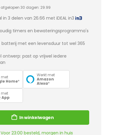
s afgelopen 30 dagen:
29.99
l in 3 delen van
26.66
met iDEAL in3
voudig timers en bewateringsprogramma's
 batterij met een levensduur tot wel 365
l ontwerp: past op vrijwel iedere
aan
Werkt met
t met
Amazon
gle Home
*
Alexa
*
t met
Q App
In winkelwagen
Voor 23:00 besteld, morgen in huis