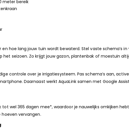
30 meter bereik
itenkraan
ar
r en hoe lang jouw tuin wordt bewaterd. Stel vaste schema’s in 
het seizoen. Zo krijgt jouw gazon, plantenbak of moestuin altij
edige controle over je irrigatiesysteem. Pas schema’s aan, acti
 smartphone. Daarnaast werkt AquaLink samen met Google Assis
k tot wel 365 dagen mee*, waardoor je nauwelijks omkijken hebt 
te hoeven vervangen.
g