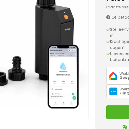
Laagste prij
Of betaa
Stel een
in
Krachtige
dagen*
Universee
buitenkr
Werk
Goo
Werk
Flin