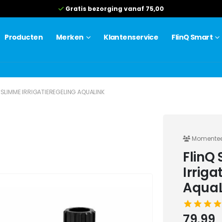
Gratis bezorging vanaf 75,00
Producten
Merken
Klantenservice
FlinQ Smart
 SLIMME IRRIGATIEREGELING AQUALINK
Momenteel
FlinQ
Irriga
AquaL
79.99