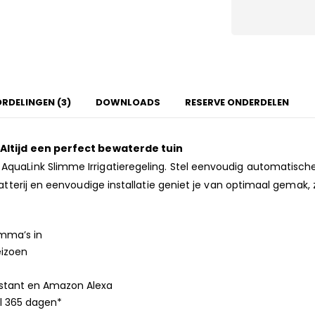
RDELINGEN (3)
DOWNLOADS
RESERVE ONDERDELEN
 Altijd een perfect bewaterde tuin
quaLink Slimme Irrigatieregeling. Stel eenvoudig automatische
atterij en eenvoudige installatie geniet je van optimaal gemak,
mma’s in
eizoen
istant en Amazon Alexa
el 365 dagen*