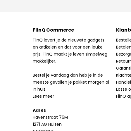
FlinQ Commerce
Klant
FlinQ levert je de nieuwste gadgets
Bestell
en artikelen en dat voor een leuke
Betale
prijs. FlinQ maakt je leven simpelweg
Bezorg
makkelijker.
Retour
Garant
Bestel je vandaag dan heb je in de
Klacht
meeste gevallen je pakket morgen al
Handle
in huis.
Losse 
Lees meer
FlinQ a
Adres
Havenstraat 76M
1271 AG Huizen