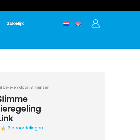
Zakelijk
 bekeken door 18 mensen
 Slimme
tieregeling
ink
3 beoordelingen