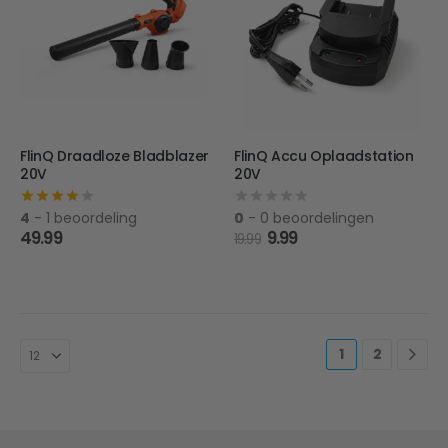
FlinQ Draadloze Bladblazer
FlinQ Accu Oplaadstation
20V
20V
4
- 1 beoordeling
0
- 0 beoordelingen
Oorspronkelijke
Huidige
49.99
9.99
19.99
prijs
prijs
was:
is:
19.99.
9.99.
1
2