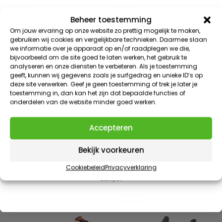
69.99
59.99
Beheer toestemming
Speciaal voor jou
Om jouw ervaring op onze website zo prettig mogelijk te maken,
gebruiken wij cookies en vergelijkbare technieken. Daarmee slaan
we informatie over je apparaat op en/of raadplegen we die,
Meld je aan voor onze nieuwsbrief en ontvang direct
bijvoorbeeld om de site goed te laten werken, het gebruik te
10% korting
op je eerste bestelling
analyseren en onze diensten te verbeteren. Als je toestemming
geeft, kunnen wij gegevens zoals je surfgedrag en unieke ID’s op
VIP KORTINGEN | EXCLUSIEVE TOEGANG | NIEUWE PRODUCTEN
deze site verwerken. Geef je geen toestemming of trek je later je
E-mailadres
toestemming in, dan kan het zijn dat bepaalde functies of
onderdelen van de website minder goed werken.
Claim 10% korting
Accepteren
FlinQ DAB+ / FM Radio
FlinQ Draadloze
AANBOD EINDIGT IN
1
:
Countdown ends in:
52
Gehoorbescherming
Grastrimmer 20V
01
:
52
Bekijk voorkeuren
minutes
seconds
4.5
- 2 beoordelingen
4.5
- 2 beoordelingen
Cookiebeleid
Privacyverklaring
79.99
79.95
Door dit formulier in te vullen meld je je aan voor onze e-mails. Je kunt je op ieder moment weer
uitschrijven.
-50%