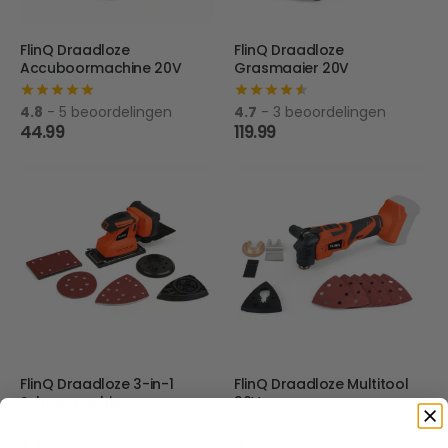
FlinQ Draadloze
FlinQ Draadloze
Accuboormachine 20V
Grasmaaier 20V
4.8
- 5 beoordelingen
4.7
- 3 beoordelingen
44.99
119.99
FlinQ Draadloze 3-in-1
FlinQ Draadloze Multitool
Schuurmachine
20V
4.7
- 3 beoordelingen
4.7
- 3 beoordelingen