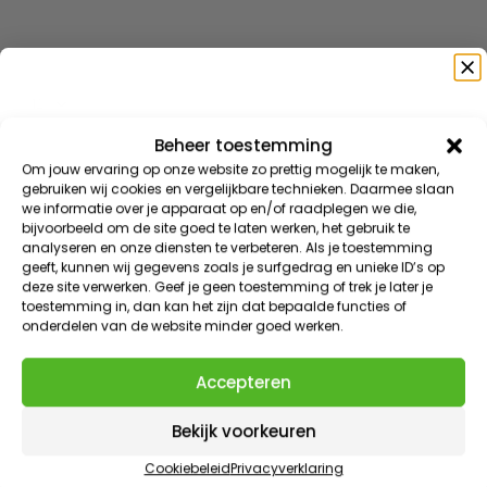
was:
is:
was:
is:
699.99.
599.99.
749.99.
699.99.
Beheer toestemming
Speciaal voor jou
Om jouw ervaring op onze website zo prettig mogelijk te maken,
gebruiken wij cookies en vergelijkbare technieken. Daarmee slaan
we informatie over je apparaat op en/of raadplegen we die,
Meld je aan voor onze nieuwsbrief en ontvang direct
bijvoorbeeld om de site goed te laten werken, het gebruik te
10% korting
op je eerste bestelling
10% korting op je volgende aankoop
analyseren en onze diensten te verbeteren. Als je toestemming
geeft, kunnen wij gegevens zoals je surfgedrag en unieke ID’s op
VIP KORTINGEN | EXCLUSIEVE TOEGANG | NIEUWE PRODUCTEN
Meld je aan voor de nieuwsbrief en ontvang de beste
deze site verwerken. Geef je geen toestemming of trek je later je
E-mailadres
toestemming in, dan kan het zijn dat bepaalde functies of
aanbiedingen en persoonlijk advies.
onderdelen van de website minder goed werken.
E-mailadres
Claim 10% korting
Aanmelden
Accepteren
AANBOD EINDIGT IN
1
:
Countdown ends in:
49
01
:
49
Volg je #FlinQ al?
Bekijk voorkeuren
minutes
seconds
Volg FlinQ op de bekende social media kanalen. Wij
Cookiebeleid
Privacyverklaring
Door dit formulier in te vullen meld je je aan voor onze e-mails. Je kunt je op ieder moment weer
hebben Instagram & Facebook.