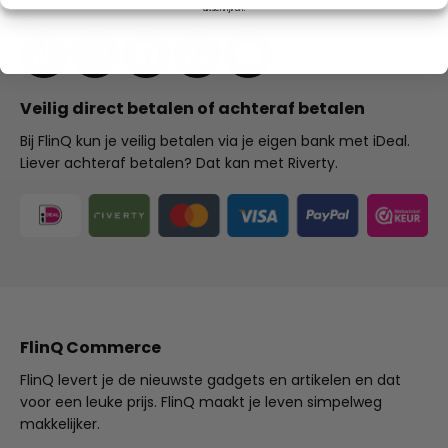
uitschrijven.
Veilig direct betalen of achteraf betalen
Bij FlinQ kun je veilig betalen via je eigen bank met iDeal.
Liever achteraf betalen? Dat kan met Riverty.
FlinQ Commerce
FlinQ levert je de nieuwste gadgets en artikelen en dat
voor een leuke prijs. FlinQ maakt je leven simpelweg
makkelijker.