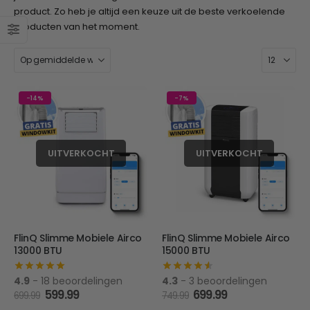
product. Zo heb je altijd een keuze uit de beste verkoelende
producten van het moment.
-14%
-7%
UITVERKOCHT
UITVERKOCHT
FlinQ Slimme Mobiele Airco
FlinQ Slimme Mobiele Airco
13000 BTU
15000 BTU
4.9
- 18 beoordelingen
4.3
- 3 beoordelingen
Oorspronkelijke
Huidige
Oorspronkelijke
Huidige
599.99
699.99
699.99
749.99
prijs
prijs
prijs
prijs