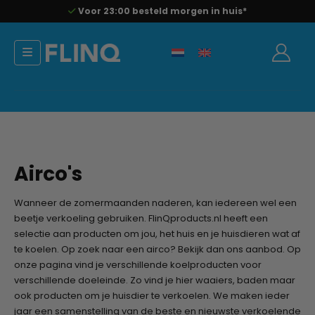
Voor 23:00 besteld morgen in huis*
Airco's
Wanneer de zomermaanden naderen, kan iedereen wel een
beetje verkoeling gebruiken. FlinQproducts.nl heeft een
selectie aan producten om jou, het huis en je huisdieren wat af
te koelen. Op zoek naar een airco? Bekijk dan ons aanbod. Op
onze pagina vind je verschillende koelproducten voor
verschillende doeleinde. Zo vind je hier waaiers, baden maar
ook producten om je huisdier te verkoelen. We maken ieder
jaar een samenstelling van de beste en nieuwste verkoelende