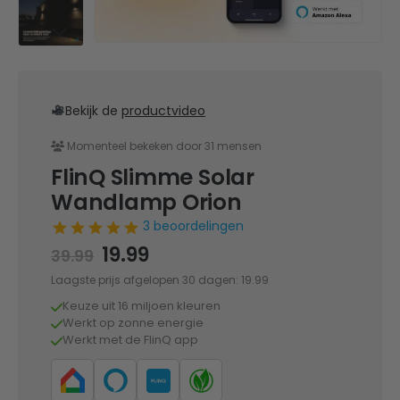
Bekijk de
productvideo
Momenteel bekeken door 31 mensen
FlinQ Slimme Solar
Wandlamp Orion
3 beoordelingen
Oorspronkelijke
Huidige
19.99
39.99
prijs
prijs
Laagste prijs afgelopen 30 dagen:
19.99
was:
is:
Keuze uit 16 miljoen kleuren
39.99.
19.99.
Werkt op zonne energie
Werkt met de FlinQ app