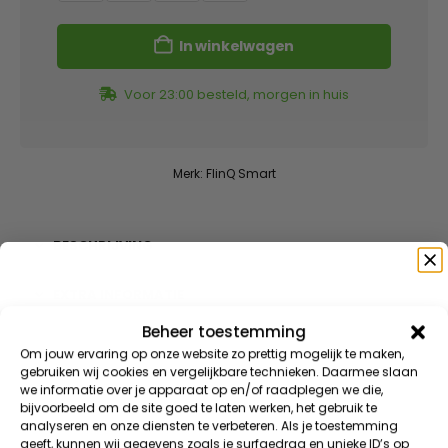
In winkelwagen
Voor 23:00 besteld, morgen in huis
Merk:
FlinQ Smart
BESCHRIJVING
EXTRA INFORMATIE
Beheer toestemming
Speciaal voor jou
BEOORDELINGEN (3)
Om jouw ervaring op onze website zo prettig mogelijk te maken,
gebruiken wij cookies en vergelijkbare technieken. Daarmee slaan
we informatie over je apparaat op en/of raadplegen we die,
DOWNLOADS
Meld je aan voor onze nieuwsbrief en ontvang direct
bijvoorbeeld om de site goed te laten werken, het gebruik te
10% korting
op je eerste bestelling
analyseren en onze diensten te verbeteren. Als je toestemming
RESERVE ONDERDELEN
geeft, kunnen wij gegevens zoals je surfgedrag en unieke ID’s op
VIP KORTINGEN | EXCLUSIEVE TOEGANG | NIEUWE PRODUCTEN