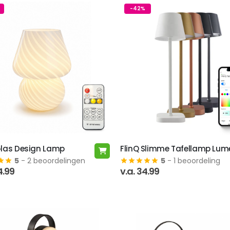
-42%
Glas Design Lamp
FlinQ Slimme Tafellamp Lum
Dit
5
- 2 beoordelingen
5
- 1 beoordeling
product
orspronkelijke
Huidige
4.99
v.a.
34.99
heeft
rijs
prijs
meerdere
as:
is:
9.99.
14.99.
variaties.
Deze
optie