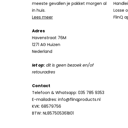
meeste gevallen je pakket morgen al
Handle
in huis.
Losse 
Lees meer
FlinQ a
Adres
Havenstraat 76M
1271 AG Huizen
Nederland
let op:
dit is geen bezoek en/of
retouradres
Contact
Telefoon & Whatsapp:
035 785 9353
E-mailadres:
info@flinqproducts.nl
KVK: 68579756
BTW: NL857505361B01