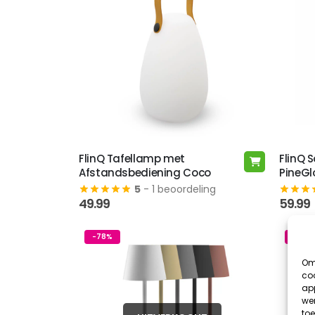
kan
gekozen
worden
op
de
productpagina
FlinQ Tafellamp met
FlinQ 
Afstandsbediening Coco
PineGl
5
- 1 beoordeling
49.99
59.99
-78%
-17%
Om 
coo
app
wer
toe