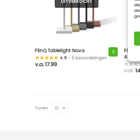
UITVERKOCHT
dez
dan
go
FlinQ Tablelight Nova
FlinQ 
Dit
Afstan
4.8
- 5 beoordelingen
product
v.a.
17.99
heeft
O
1
17.99
meerdere
pr
variaties.
w
17
Deze
optie
kan
Tonen:
gekozen
worden
op
de