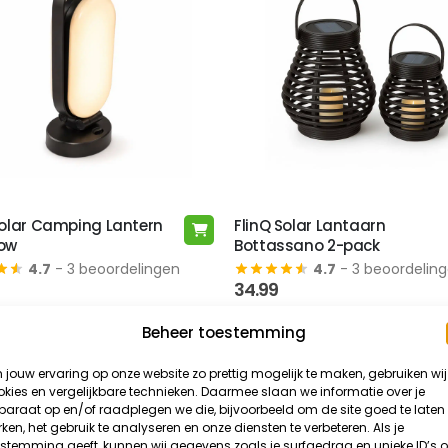
kan
gekozen
worden
op
de
productpagina
Solar Camping Lantern
FlinQ Solar Lantaarn
ow
Bottassano 2-pack
4.7
- 3 beoordelingen
4.7
- 3 beoordelin
34.99
Beheer toestemming
-65%
jouw ervaring op onze website zo prettig mogelijk te maken, gebruiken wij
kies en vergelijkbare technieken. Daarmee slaan we informatie over je
araat op en/of raadplegen we die, bijvoorbeeld om de site goed te laten
ken, het gebruik te analyseren en onze diensten te verbeteren. Als je
stemming geeft, kunnen wij gegevens zoals je surfgedrag en unieke ID’s 