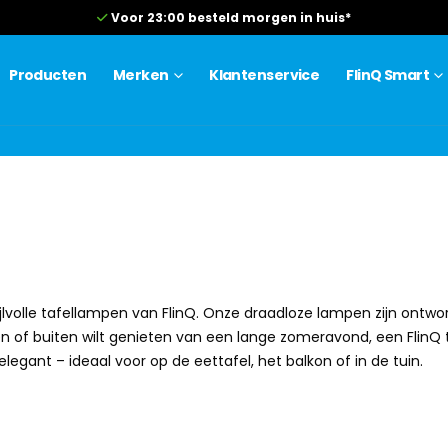
Voor 23:00 besteld morgen in huis*
Producten
Merken
Klantenservice
FlinQ Smart
lvolle tafellampen van FlinQ. Onze draadloze lampen zijn ontwor
ten of buiten wilt genieten van een lange zomeravond, een FlinQ t
legant – ideaal voor op de eettafel, het balkon of in de tuin.