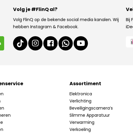
Volg je #FlinQ al?
Ve
Volg FlinQ op de bekende social media kanalen. Wij
Bij
hebben Instagram & Facebook.
iDe
n
enservice
Assortiment
en
Elektronica
n
Verlichting
en
Beveiligingscamera’s
neren
Slimme Apparatuur
ie
Verwarming
en
Verkoeling