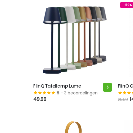
-50%
FlinQ Tafellamp Lume
FlinQ 
Dit
5
- 3 beoordelingen
product
O
49.99
1
29.99
heeft
p
meerdere
w
2
variaties.
Deze
optie