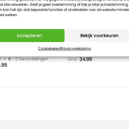
UITVERKOCHT
UITVERKOCHT
e site verwerken. Geef je geen toestemming of trek je later je toestemming 
 kan het zijn dat bepaalde functies of onderdelen van de website minder
ed werken.
Accepteren
Bekijk voorkeuren
Tafellamp zonder
FlinQ Tafellamp set Fiji & Co
Cookiebeleid
Privacyverklaring
dsbediening Fiji
0
- 0 beoordelinge
Oorspronkelijke
Huidige
34.99
0
- 0 beoordelingen
99.99
prijs
prijs
orspronkelijke
Huidige
4.99
was:
is:
ijs
prijs
99.99.
34.99.
as:
is:
.99.
14.99.