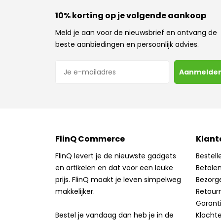
productpagina
10% korting op je volgende aankoop
Meld je aan voor de nieuwsbrief en ontvang de
beste aanbiedingen en persoonlijk advies.
E-mailadres
Aanmelde
FlinQ Commerce
Klant
FlinQ levert je de nieuwste gadgets
Bestell
en artikelen en dat voor een leuke
Betale
prijs. FlinQ maakt je leven simpelweg
Bezorg
makkelijker.
Retour
Garant
Bestel je vandaag dan heb je in de
Klacht