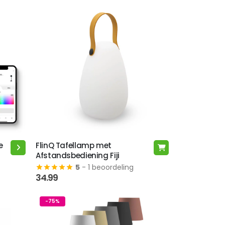
e
FlinQ Tafellamp met
Afstandsbediening Fiji
5
- 1 beoordeling
34.99
-75%