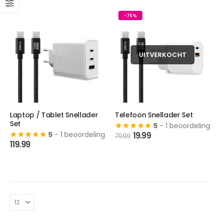
-75%
UITVERKOCHT
Laptop / Tablet Snellader
Telefoon Snellader Set
Set
5
- 1 beoordeling
Oorspronkelijke
Huidige
5
- 1 beoordeling
19.99
79.99
prijs
prijs
119.99
was:
is:
79.99.
19.99.