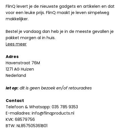
FlinQ levert je de nieuwste gadgets en artikelen en dat
voor een leuke prijs. FlinQ maakt je leven simpelweg
makkelijker.
Bestel je vandaag dan heb je in de meeste gevallen je
pakket morgen al in huis.
Lees meer
Adres
Havenstraat 76M
1271 AG Huizen
Nederland
let op:
dit is geen bezoek en/of retouradres
Contact
Telefoon & Whatsapp:
035 785 9353
E-mailadres:
info@flinqproducts.nl
KVK: 68579756
BTW: NL857505361B01