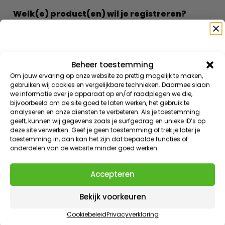
Welk(e) product(en) wil je registreren?
Weet je de EAN code niet meer? Geen probleem, je vind
hem door
hier
te klikken.
Beheer toestemming
Registreer je meerdere producten? Voer dan de
Om jouw ervaring op onze website zo prettig mogelijk te maken,
barcodes komma gescheiden in, bijvoorbeeld:
gebruiken wij cookies en vergelijkbare technieken. Daarmee slaan
8721284753629, 8721284753636.
we informatie over je apparaat op en/of raadplegen we die,
Weet je het zeker?
bijvoorbeeld om de site goed te laten werken, het gebruik te
EAN code(s) (13 cijferige
analyseren en onze diensten te verbeteren. Als je toestemming
barcode)
Aantal stuks
geeft, kunnen wij gegevens zoals je surfgedrag en unieke ID’s op
Registreer gratis je product en ontvang direct
10%
deze site verwerken. Geef je geen toestemming of trek je later je
korting
op je eerst volgende bestelling en
1 jaar extra
toestemming in, dan kan het zijn dat bepaalde functies of
garantie
bovenop de 2 jaar fabrieksgarantie!
onderdelen van de website minder goed werken.
Ik wil registreren
Volgende stap
Accepteren
Nee, ik wil geen korting en extra garantie
Bekijk voorkeuren
Je FlinQ product, daar ben je extra zuinig op en dat
Cookiebeleid
Privacyverklaring
begrijpen we. Registreer je product en profiteer van