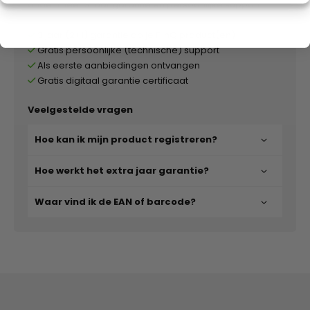
onder meer 3 jaar garantie en persoonlijke support.
3 jaar (2+1) garantie op je FlinQ product(en)
Gratis persoonlijke (technische) support
Als eerste aanbiedingen ontvangen
Gratis digitaal garantie certificaat
Veelgestelde vragen
Hoe kan ik mijn product registreren?
Hoe werkt het extra jaar garantie?
Waar vind ik de EAN of barcode?