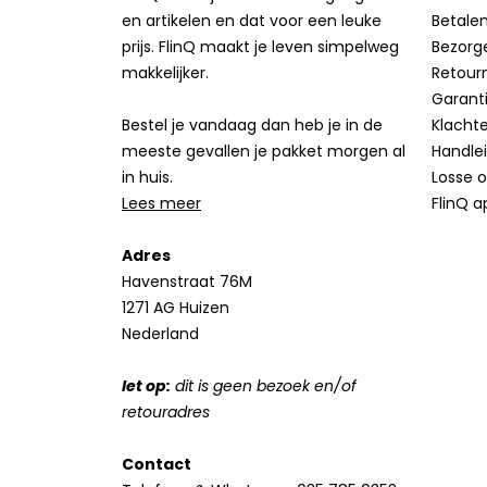
en artikelen en dat voor een leuke
Betale
prijs. FlinQ maakt je leven simpelweg
Bezorg
makkelijker.
Retour
Garant
Bestel je vandaag dan heb je in de
Klacht
meeste gevallen je pakket morgen al
Handle
in huis.
Losse 
Lees meer
FlinQ a
Adres
Havenstraat 76M
1271 AG Huizen
Nederland
let op:
dit is geen bezoek en/of
retouradres
Contact