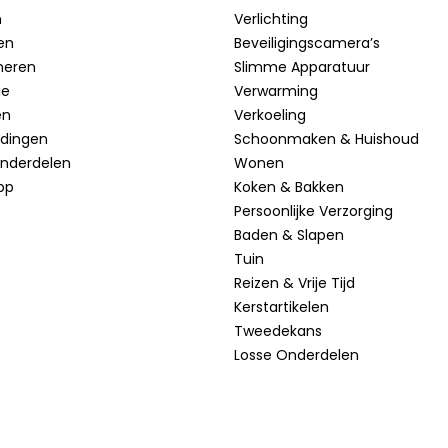
n
Verlichting
en
Beveiligingscamera’s
neren
Slimme Apparatuur
ie
Verwarming
en
Verkoeling
idingen
Schoonmaken & Huishoud
onderdelen
Wonen
pp
Koken & Bakken
Persoonlijke Verzorging
Baden & Slapen
Tuin
Reizen & Vrije Tijd
Kerstartikelen
Tweedekans
Losse Onderdelen