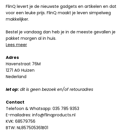
FlinQ levert je de nieuwste gadgets en artikelen en dat
voor een leuke prijs. FlinQ maakt je leven simpelweg
makkelijker.
Bestel je vandaag dan heb je in de meeste gevallen je
pakket morgen al in huis.
Lees meer
Adres
Havenstraat 76M
1271 AG Huizen
Nederland
let op:
dit is geen bezoek en/of retouradres
Contact
Telefoon & Whatsapp:
035 785 9353
E-mailadres:
info@flinqproducts.nl
KVK: 68579756
BTW: NL857505361B01