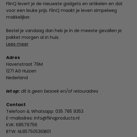
FlinQ levert je de nieuwste gadgets en artikelen en dat
voor een leuke prijs. FlinQ maakt je leven simpelweg
makkelijker.
Bestel je vandaag dan heb je in de meeste gevallen je
pakket morgen al in huis.
Lees meer
Adres
Havenstraat 76M
1271 AG Huizen
Nederland
let op:
dit is geen bezoek en/of retouradres
Contact
Telefoon & Whatsapp:
035 785 9353
E-mailadres:
info@flinqproducts.nl
KVK: 68579756
BTW: NL857505361B01