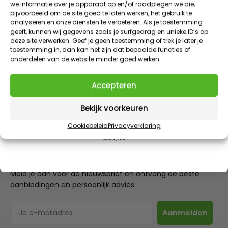
we informatie over je apparaat op en/of raadplegen we die,
Meld je aan voor onze nieuwsbrief en ontvang direct
EXTRA INFORMATIE
bijvoorbeeld om de site goed te laten werken, het gebruik te
10% korting
op je eerste bestelling
analyseren en onze diensten te verbeteren. Als je toestemming
geeft, kunnen wij gegevens zoals je surfgedrag en unieke ID’s op
VIP KORTINGEN | EXCLUSIEVE TOEGANG | NIEUWE PRODUCTEN
BEOORDELINGEN (2)
deze site verwerken. Geef je geen toestemming of trek je later je
E-mailadres
toestemming in, dan kan het zijn dat bepaalde functies of
onderdelen van de website minder goed werken.
DOWNLOADS
Claim 10% korting
Accepteren
RESERVE ONDERDELEN
AANBOD EINDIGT IN
1
:
Countdown ends in:
57
01
:
57
Bekijk voorkeuren
minutes
seconds
Cookiebeleid
Privacyverklaring
Door dit formulier in te vullen meld je je aan voor onze e-mails. Je kunt je op ieder moment weer
uitschrijven.
10% korting op je volgende aankoop
Meld je aan voor de nieuwsbrief en ontvang de beste
aanbiedingen en persoonlijk advies.
E-mailadres
Aanmelden