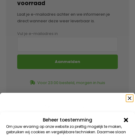
voorraad
Laat je e-mailadres achter en we informeren je
direct wanneer deze weer leverbaar is.
Vul je e-mailadres in
Voor 23:00 besteld, morgen in huis
Merk:
FlinQ Home & Living
Beheer toestemming
Speciaal voor jou
Om jouw ervaring op onze website zo prettig mogelijk te maken,
BESCHRIJVING
gebruiken wij cookies en vergelijkbare technieken. Daarmee slaan