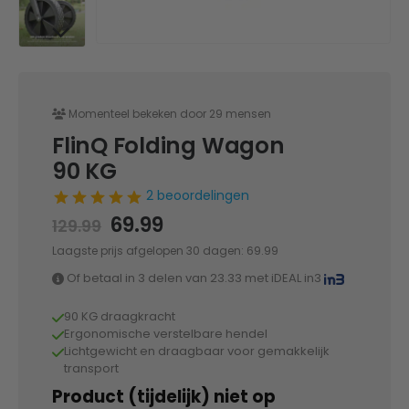
Momenteel bekeken door 29 mensen
FlinQ Folding Wagon
90 KG
2 beoordelingen
Oorspronkelijke
Huidige
69.99
129.99
prijs
prijs
Laagste prijs afgelopen 30 dagen:
69.99
was:
is:
Of betaal in 3 delen van
129.99.
69.99.
23.33
met iDEAL in3
90 KG draagkracht
Ergonomische verstelbare hendel
Lichtgewicht en draagbaar voor gemakkelijk
transport
Product (tijdelijk) niet op