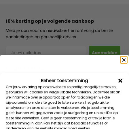
10% korting op je volgende aankoop
Meld je aan voor de nieuwsbrief en ontvang de beste
aanbiedingen en persoonlijk advies.
E-mailadres
Aanmelden
Volg je #FlinQ al?
Volg FlinQ op de bekende social media kanalen. Wij
Beheer toestemming
Speciaal voor jou
hebben Instagram & Facebook.
Om jouw ervaring op onze website zo prettig mogelijk te maken,
gebruiken wij cookies en vergelijkbare technieken. Daarmee slaan
we informatie over je apparaat op en/of raadplegen we die,
Meld je aan voor onze nieuwsbrief en ontvang direct
bijvoorbeeld om de site goed te laten werken, het gebruik te
10% korting
op je eerste bestelling
analyseren en onze diensten te verbeteren. Als je toestemming
geeft, kunnen wij gegevens zoals je surfgedrag en unieke ID’s op
VIP KORTINGEN | EXCLUSIEVE TOEGANG | NIEUWE PRODUCTEN
Veilig direct betalen of achteraf betalen
deze site verwerken. Geef je geen toestemming of trek je later je
E-mailadres
toestemming in, dan kan het zijn dat bepaalde functies of
Bij FlinQ kun je veilig betalen via je eigen bank met iDeal.
onderdelen van de website minder goed werken.