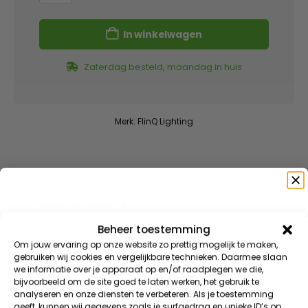
In winkelwagen
Zaterdag besteld, maandag in huis
Merk:
FlinQ Lighting
BESCHRIJVING
EXTRA INFORMATIE
Beheer toestemming
Speciaal voor jou
BEOORDELINGEN (4)
Om jouw ervaring op onze website zo prettig mogelijk te maken,
gebruiken wij cookies en vergelijkbare technieken. Daarmee slaan
we informatie over je apparaat op en/of raadplegen we die,
DOWNLOADS
Meld je aan voor onze nieuwsbrief en ontvang direct
bijvoorbeeld om de site goed te laten werken, het gebruik te
10% korting
op je eerste bestelling
analyseren en onze diensten te verbeteren. Als je toestemming
RESERVE ONDERDELEN
geeft, kunnen wij gegevens zoals je surfgedrag en unieke ID’s op
VIP KORTINGEN | EXCLUSIEVE TOEGANG | NIEUWE PRODUCTEN