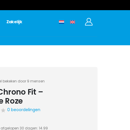
Zakelijk
 bekeken door 9 mensen
Chrono Fit –
e Roze
0 beoordelingen
s afgelopen 30 dagen:
14.99