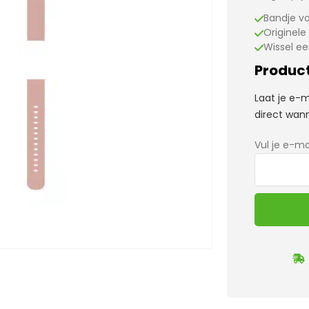
Bandje vo
Originele
Wissel ee
Product
Laat je e-
direct wann
Vul je e-ma