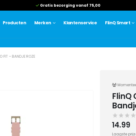
Gratis bezorging vanaf 75,00
Producten
Merken
Klantenservice
FlinQ Smart
O FIT – BANDJE ROZE
Momenteel
FlinQ 
Bandj
14.99
Laagste prij