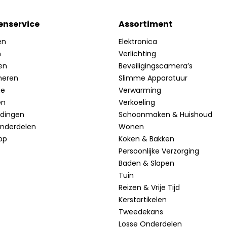
enservice
Assortiment
en
Elektronica
n
Verlichting
en
Beveiligingscamera’s
neren
Slimme Apparatuur
ie
Verwarming
en
Verkoeling
idingen
Schoonmaken & Huishoud
onderdelen
Wonen
pp
Koken & Bakken
Persoonlijke Verzorging
Baden & Slapen
Tuin
Reizen & Vrije Tijd
Kerstartikelen
Tweedekans
Losse Onderdelen