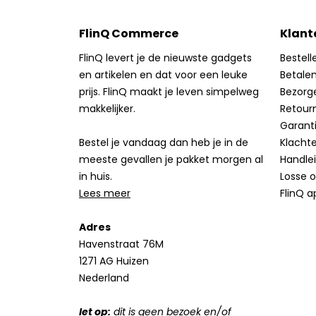
FlinQ Commerce
Klant
FlinQ levert je de nieuwste gadgets
Bestell
en artikelen en dat voor een leuke
Betale
prijs. FlinQ maakt je leven simpelweg
Bezorg
makkelijker.
Retour
Garant
Bestel je vandaag dan heb je in de
Klacht
meeste gevallen je pakket morgen al
Handle
in huis.
Losse 
Lees meer
FlinQ a
Adres
Havenstraat 76M
1271 AG Huizen
Nederland
let op:
dit is geen bezoek en/of