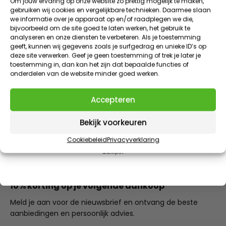
Speciaal voor jou
Om jouw ervaring op onze website zo prettig mogelijk te maken,
gebruiken wij cookies en vergelijkbare technieken. Daarmee slaan
EXTRA INFORMATIE
we informatie over je apparaat op en/of raadplegen we die,
Meld je aan voor onze nieuwsbrief en ontvang direct
bijvoorbeeld om de site goed te laten werken, het gebruik te
10% korting
op je eerste bestelling
analyseren en onze diensten te verbeteren. Als je toestemming
BEOORDELINGEN (5)
geeft, kunnen wij gegevens zoals je surfgedrag en unieke ID’s op
VIP KORTINGEN | EXCLUSIEVE TOEGANG | NIEUWE PRODUCTEN
deze site verwerken. Geef je geen toestemming of trek je later je
E-mailadres
toestemming in, dan kan het zijn dat bepaalde functies of
DOWNLOADS
onderdelen van de website minder goed werken.
Claim 10% korting
RESERVE ONDERDELEN
Accepteren
AANBOD EINDIGT IN
1
:
Countdown ends in:
57
01
:
57
FAQ
Bekijk voorkeuren
minutes
seconds
Cookiebeleid
Privacyverklaring
Door dit formulier in te vullen meld je je aan voor onze e-mails. Je kunt je op ieder moment weer
uitschrijven.
10% korting op je volgende aankoop
Meld je aan voor de nieuwsbrief en ontvang de beste
aanbiedingen en persoonlijk advies.