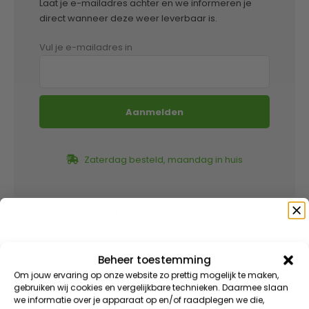
Laat je e-mailadres achter en we informeren je
direct wanneer deze weer leverbaar is.
Vul je e-mailadres in
Zaterdag besteld, maandag in huis
Merk:
FlinQ Lighting
Beheer toestemming
BESCHRIJVING
Speciaal voor jou
Om jouw ervaring op onze website zo prettig mogelijk te maken,
gebruiken wij cookies en vergelijkbare technieken. Daarmee slaan
EXTRA INFORMATIE
we informatie over je apparaat op en/of raadplegen we die,
Meld je aan voor onze nieuwsbrief en ontvang direct