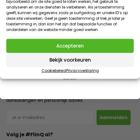
bijvoorbeeld om de site goed te laten werken, het gebruik te
10% korting
op je eerste bestelling
analyseren en onze diensten te verbeteren. Als je toestemming
BEOORDELINGEN (1)
geeft, kunnen wij gegevens zoals je surfgedrag en unieke ID’s op
VIP KORTINGEN | EXCLUSIEVE TOEGANG | NIEUWE PRODUCTEN
deze site verwerken. Geef je geen toestemming of trek je later je
E-mailadres
toestemming in, dan kan het zijn dat bepaalde functies of
DOWNLOADS
onderdelen van de website minder goed werken.
Claim 10% korting
RESERVE ONDERDELEN
Accepteren
AANBOD EINDIGT IN
1
:
Countdown ends in:
51
01
:
51
Bekijk voorkeuren
minutes
seconds
Cookiebeleid
Privacyverklaring
Door dit formulier in te vullen meld je je aan voor onze e-mails. Je kunt je op ieder moment weer
uitschrijven.
10% korting op je volgende aankoop
Meld je aan voor de nieuwsbrief en ontvang de beste
aanbiedingen en persoonlijk advies.
E-mailadres
Aanmelden
Volg je #FlinQ al?