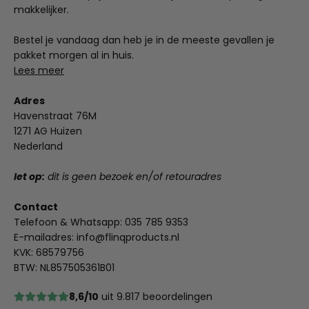
makkelijker.
Bestel je vandaag dan heb je in de meeste gevallen je
pakket morgen al in huis.
Lees meer
Adres
Havenstraat 76M
1271 AG Huizen
Nederland
let op:
dit is geen bezoek en/of retouradres
Contact
Telefoon & Whatsapp:
035 785 9353
E-mailadres:
info@flinqproducts.nl
KVK: 68579756
BTW: NL857505361B01
8,6/10
uit 9.817 beoordelingen