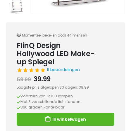
Momenteel bekeken door 44 mensen
FlinQ Design
Hollywood LED Make-
up Spiegel
11 beoordelingen
Oorspronkelijke
Huidige
39.99
59.99
prijs
prijs
Laagste prijs afgelopen 30 dagen:
39.99
was:
is:
Voorzien van 12 LED lampen
59.99.
39.99.
Met 3 verschillende lichstanden
360 graden kantelbaar
In winkelwagen