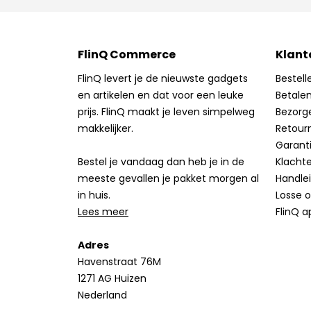
FlinQ Commerce
Klant
FlinQ levert je de nieuwste gadgets
Bestell
en artikelen en dat voor een leuke
Betale
prijs. FlinQ maakt je leven simpelweg
Bezorg
makkelijker.
Retour
Garant
Bestel je vandaag dan heb je in de
Klacht
meeste gevallen je pakket morgen al
Handle
in huis.
Losse 
Lees meer
FlinQ a
Adres
Havenstraat 76M
1271 AG Huizen
Nederland