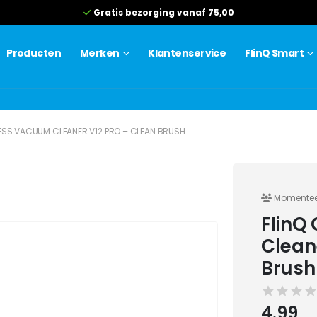
Gratis bezorging vanaf 75,00
Producten
Merken
Klantenservice
FlinQ Smart
ESS VACUUM CLEANER V12 PRO – CLEAN BRUSH
Momenteel
FlinQ
Clean
Brush
4.99