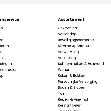
enservice
Assortiment
en
Elektronica
n
Verlichting
en
Beveiligingscamera’s
neren
Slimme Apparatuur
ie
Verwarming
en
Verkoeling
idingen
Schoonmaken & Huishoud
onderdelen
Wonen
pp
Koken & Bakken
Persoonlijke Verzorging
Baden & Slapen
Tuin
Reizen & Vrije Tijd
Kerstartikelen