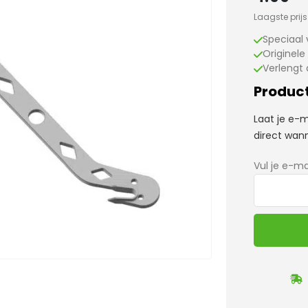
Laagste prij
Speciaal 
Originele
Verlengt 
Product
Laat je e-
direct wann
Vul je e-ma