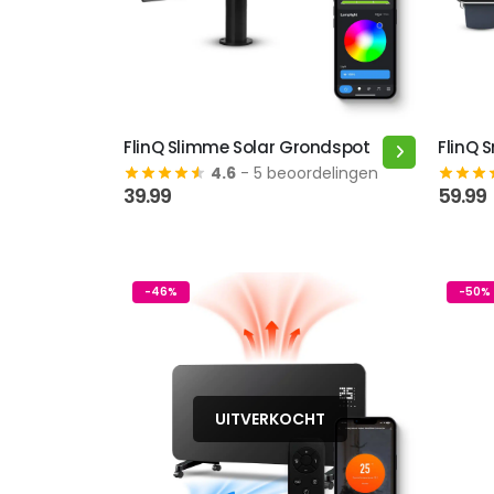
FlinQ Slimme Solar Grondspot
FlinQ 
Dit
4.6
- 5 beoordelingen
produc
39.99
59.99
heeft
meerd
variatie
Deze
-46%
-50%
optie
kan
gekoze
worden
op
UITVERKOCHT
de
produc