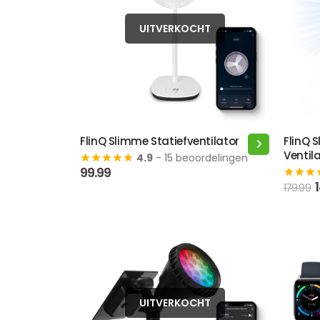
UITVERKOCHT
FlinQ Slimme Statiefventilator
FlinQ 
Ventil
4.9
- 15 beoordelingen
99.99
179.99
p
1
UITVERKOCHT