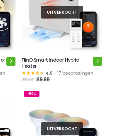
UITVERKOCHT
tor
FlinQ Smart Indoor Hybrid
Dit
Heater
product
gen
4.6
- 17 beoordelingen
heeft
89.99
299.99
meerdere
variaties.
-50%
Deze
optie
kan
gekozen
worden
UITVERKOCHT
op