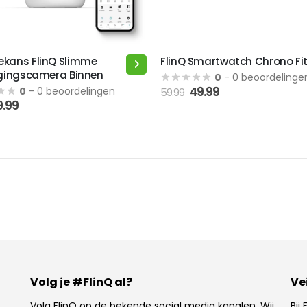
kans FlinQ Slimme
FlinQ Smartwatch Chrono Fi
Dit
igingscamera Binnen
0
- 0 beoordelinge
product
49.99
0
- 0 beoordelingen
59.99
heeft
orspronkelijke
Huidige
9.99
meerdere
rijs
prijs
as:
is:
variaties.
9.99.
19.99.
Deze
optie
kan
gekozen
worden
op
de
productpagina
Volg je #FlinQ al?
Ve
Volg FlinQ op de bekende social media kanalen. Wij
Bij