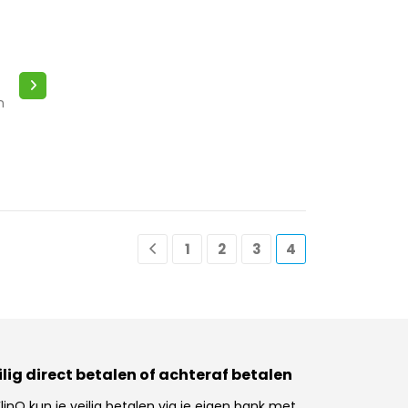
t
n
1
2
3
4
ilig direct betalen of achteraf betalen
 FlinQ kun je veilig betalen via je eigen bank met