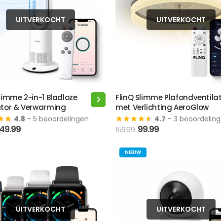
UITVERKOCHT
UITVERKOCHT
Slimme 2-in-1 Bladloze
FlinQ Slimme Plafondventila
Dit
ator & Verwarming
met Verlichting AeroGlow
product
4.8
- 5 beoordelingen
4.7
- 3 beoordelin
heeft
Oorspronkelijke
Huidige
149.99
99.99
159.99
meerdere
rijs
prijs
was:
is:
variaties.
NIEUW
79.99.
149.99.
Deze
optie
kan
gekozen
worden
UITVERKOCHT
UITVERKOCHT
op