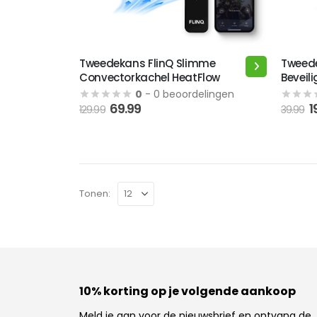
Tweedekans FlinQ Slimme
Tweede
Dit
Convectorkachel HeatFlow
Beveil
product
0
- 0 beoordelingen
heeft
O
69.99
1
129.99
39.99
meerdere
p
variaties.
w
3
Deze
optie
kan
Tonen:
gekozen
worden
op
de
productpagina
10% korting op je volgende aankoop
Meld je aan voor de nieuwsbrief en ontvang de