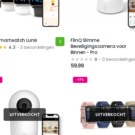
de
productpagina
Smartwatch Lunix
FlinQ Slimme
Beveiligingscamera voor
4.3
- 3 beoordelingen
t
Binnen - Pro
0
- 0 beoordelinge
ere
59.99
s.
-17%
n
UITVERKOCHT
UITVERKOCHT
tpagina