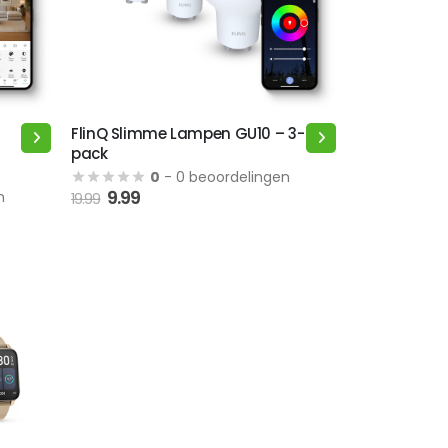
de
productpagina
FlinQ Slimme Lampen GU10 – 3-
pack
0
- 0 beoordelingen
Oorspronkelijke
Huidige
9.99
n
19.99
prijs
prijs
was:
is:
19.99.
9.99.