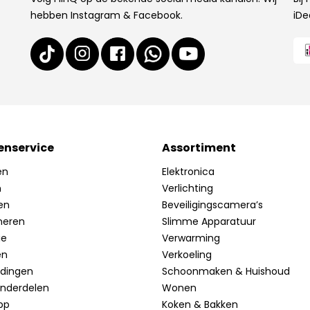
hebben Instagram & Facebook.
iDe
enservice
Assortiment
en
Elektronica
n
Verlichting
en
Beveiligingscamera’s
neren
Slimme Apparatuur
ie
Verwarming
en
Verkoeling
idingen
Schoonmaken & Huishoud
onderdelen
Wonen
pp
Koken & Bakken