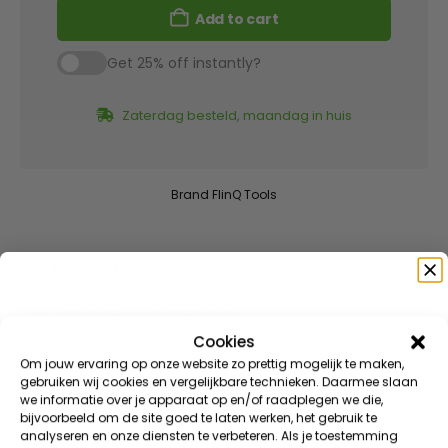
Add to cart
Get 25% off instantly?
Zaterdag besteld, maandag in huis
Brand
FlinQ Tools
DESCRIPTION
ADDITIONAL INFORMATION
Cookies
Speciaal voor jou
Om jouw ervaring op onze website zo prettig mogelijk te maken,
REVIEWS (1)
gebruiken wij cookies en vergelijkbare technieken. Daarmee slaan
we informatie over je apparaat op en/of raadplegen we die,
Meld je aan voor onze nieuwsbrief en ontvang direct
DOWNLOAD(S)
bijvoorbeeld om de site goed te laten werken, het gebruik te
10% korting
op je eerste bestelling
analyseren en onze diensten te verbeteren. Als je toestemming