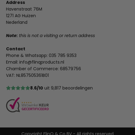
Address
Havenstraat 76M
1271 AG Huizen
Nederland
Note:
this is not a visiting or return address
Contact
Phone & Whatsapp:
035 785 9353
Email:
info@flinqproducts.nl
Chamber of Commerce: 68579756
VAT: NL857505361B01
8.6/10
uit 9,817 beoordelingen
Copyright FlinQ & Co BV - All rights reserved