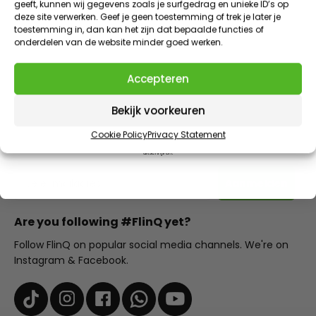
geeft, kunnen wij gegevens zoals je surfgedrag en unieke ID’s op
VIP KORTINGEN | EXCLUSIEVE TOEGANG | NIEUWE PRODUCTEN
SPARE PARTS
deze site verwerken. Geef je geen toestemming of trek je later je
E-mailadres
toestemming in, dan kan het zijn dat bepaalde functies of
onderdelen van de website minder goed werken.
Claim 10% korting
Accepteren
AANBOD EINDIGT IN
1
:
Countdown ends in:
57
01
:
57
10% discount on your next purchase
Bekijk voorkeuren
Subscribe to our newsletter and receive the best offers
minutes
seconds
Cookie Policy
Privacy Statement
and personal advice.
Door dit formulier in te vullen meld je je aan voor onze e-mails. Je kunt je op ieder moment weer
uitschrijven.
E-mailadres
Aanmelden
Are you following #FlinQ yet?
Follow FlinQ on popular social media channels. We're on
Instagram & Facebook.