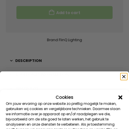
Add to cart
Brand
FlinQ Lighting
DESCRIPTION
ADDITIONAL INFORMATION
REVIEWS (1)
Cookies
Speciaal voor jou
DOWNLOAD(S)
Om jouw ervaring op onze website zo prettig mogelijk te maken,
gebruiken wij cookies en vergelijkbare technieken. Daarmee slaan
we informatie over je apparaat op en/of raadplegen we die,
Meld je aan voor onze nieuwsbrief en ontvang direct
SPARE PARTS
bijvoorbeeld om de site goed te laten werken, het gebruik te
10% korting
op je eerste bestelling
analyseren en onze diensten te verbeteren. Als je toestemming