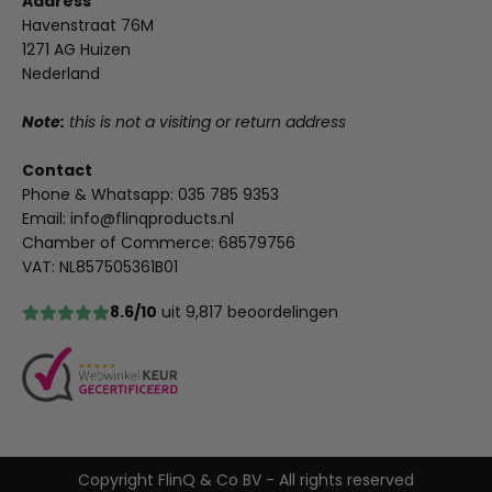
Address
Havenstraat 76M
1271 AG Huizen
Nederland
Note:
this is not a visiting or return address
Contact
Phone & Whatsapp:
035 785 9353
Email:
info@flinqproducts.nl
Chamber of Commerce: 68579756
VAT: NL857505361B01
8.6/10
uit 9,817 beoordelingen
Copyright FlinQ & Co BV - All rights reserved