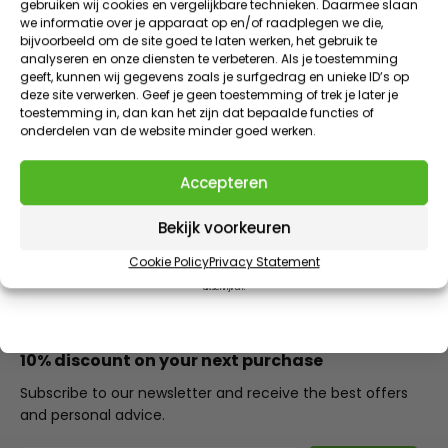
gebruiken wij cookies en vergelijkbare technieken. Daarmee slaan
we informatie over je apparaat op en/of raadplegen we die,
ADDITIONAL INFORMATION
Meld je aan voor onze nieuwsbrief en ontvang direct
bijvoorbeeld om de site goed te laten werken, het gebruik te
10% korting
op je eerste bestelling
analyseren en onze diensten te verbeteren. Als je toestemming
geeft, kunnen wij gegevens zoals je surfgedrag en unieke ID’s op
REVIEWS (1)
VIP KORTINGEN | EXCLUSIEVE TOEGANG | NIEUWE PRODUCTEN
deze site verwerken. Geef je geen toestemming of trek je later je
E-mailadres
toestemming in, dan kan het zijn dat bepaalde functies of
DOWNLOAD(S)
onderdelen van de website minder goed werken.
Claim 10% korting
SPARE PARTS
Accepteren
AANBOD EINDIGT IN
1
:
Countdown ends in:
50
01
:
50
FAQ
Bekijk voorkeuren
minutes
seconds
Cookie Policy
Privacy Statement
Door dit formulier in te vullen meld je je aan voor onze e-mails. Je kunt je op ieder moment weer
uitschrijven.
10% discount on your next purchase
Subscribe to our newsletter and receive the best offers
and personal advice.