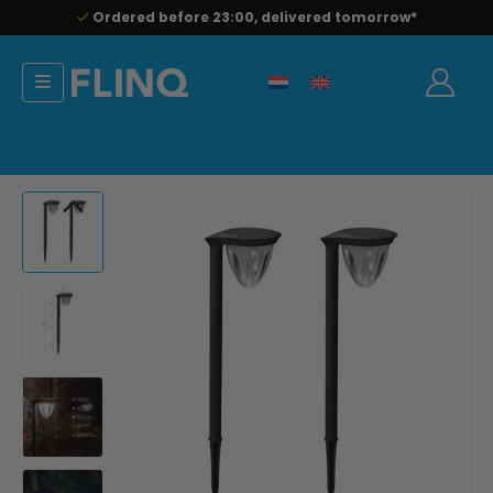
Ordered before 23:00, delivered tomorrow*