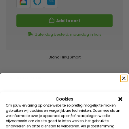
Add to cart
Zaterdag besteld, maandag in huis
Brand
FlinQ Smart
DESCRIPTION
ADDITIONAL INFORMATION
Cookies
Speciaal voor jou
Om jouw ervaring op onze website zo prettig mogelijk te maken,
REVIEWS (6)
gebruiken wij cookies en vergelijkbare technieken. Daarmee slaan
we informatie over je apparaat op en/of raadplegen we die,
Meld je aan voor onze nieuwsbrief en ontvang direct
DOWNLOAD(S)
bijvoorbeeld om de site goed te laten werken, het gebruik te
10% korting
op je eerste bestelling
analyseren en onze diensten te verbeteren. Als je toestemming