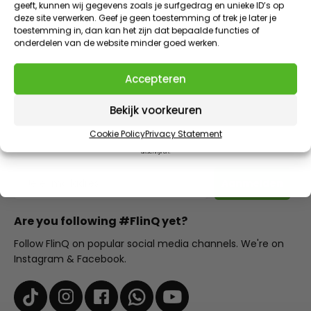
geeft, kunnen wij gegevens zoals je surfgedrag en unieke ID’s op
VIP KORTINGEN | EXCLUSIEVE TOEGANG | NIEUWE PRODUCTEN
SPARE PARTS
deze site verwerken. Geef je geen toestemming of trek je later je
E-mailadres
toestemming in, dan kan het zijn dat bepaalde functies of
onderdelen van de website minder goed werken.
Claim 10% korting
Accepteren
AANBOD EINDIGT IN
1
:
Countdown ends in:
58
01
:
58
10% discount on your next purchase
Bekijk voorkeuren
minutes
seconds
Subscribe to our newsletter and receive the best offers
Cookie Policy
Privacy Statement
Door dit formulier in te vullen meld je je aan voor onze e-mails. Je kunt je op ieder moment weer
and personal advice.
uitschrijven.
E-mailadres
Aanmelden
Are you following #FlinQ yet?
Follow FlinQ on popular social media channels. We're on
Instagram & Facebook.