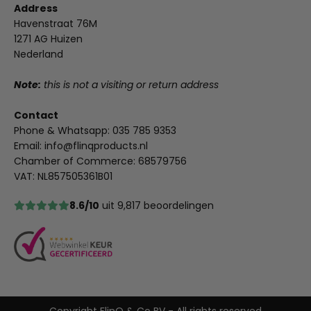
Address
Havenstraat 76M
1271 AG Huizen
Nederland
Note:
this is not a visiting or return address
Contact
Phone & Whatsapp:
035 785 9353
Email:
info@flinqproducts.nl
Chamber of Commerce: 68579756
VAT: NL857505361B01
8.6/10
uit 9,817 beoordelingen
Copyright FlinQ & Co BV - All rights reserved