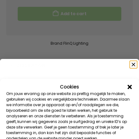
Add to cart
Brand
FlinQ Lighting
DESCRIPTION
ADDITIONAL INFORMATION
Cookies
Speciaal voor jou
Om jouw ervaring op onze website zo prettig mogelijk te maken,
REVIEWS (3)
gebruiken wij cookies en vergelijkbare technieken. Daarmee slaan
we informatie over je apparaat op en/of raadplegen we die,
Meld je aan voor onze nieuwsbrief en ontvang direct
bijvoorbeeld om de site goed te laten werken, het gebruik te
DOWNLOAD(S)
10% korting
op je eerste bestelling
analyseren en onze diensten te verbeteren. Als je toestemming
geeft, kunnen wij gegevens zoals je surfgedrag en unieke ID’s op
VIP KORTINGEN | EXCLUSIEVE TOEGANG | NIEUWE PRODUCTEN
SPARE PARTS
deze site verwerken. Geef je geen toestemming of trek je later je
E-mailadres
toestemming in, dan kan het zijn dat bepaalde functies of
onderdelen van de website minder goed werken.