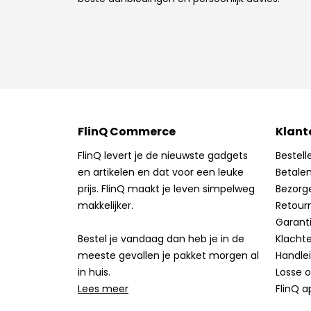
FlinQ Commerce
Klant
FlinQ levert je de nieuwste gadgets
Bestell
en artikelen en dat voor een leuke
Betale
prijs. FlinQ maakt je leven simpelweg
Bezorg
makkelijker.
Retour
Garant
Bestel je vandaag dan heb je in de
Klacht
meeste gevallen je pakket morgen al
Handle
in huis.
Losse 
Lees meer
FlinQ a