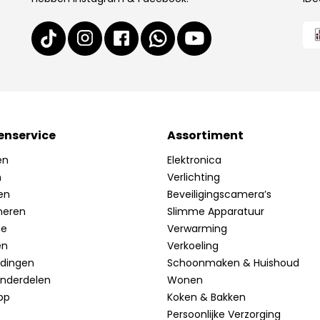
enservice
Assortiment
en
Elektronica
n
Verlichting
en
Beveiligingscamera’s
neren
Slimme Apparatuur
ie
Verwarming
en
Verkoeling
idingen
Schoonmaken & Huishoud
onderdelen
Wonen
pp
Koken & Bakken
Persoonlijke Verzorging