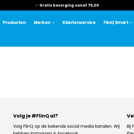
Gratis bezorging vanaf 75,00
Producten
Merken
Klantenservice
FlinQ Smart
Volg je #FlinQ al?
Ve
Volg FlinQ op de bekende social media kanalen. Wij
Bij
hebben Instagram & Facebook.
iDe