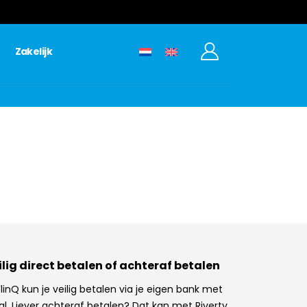
Zakelijk
ilig direct betalen of achteraf betalen
 FlinQ kun je veilig betalen via je eigen bank met
al. Liever achteraf betalen? Dat kan met Riverty.